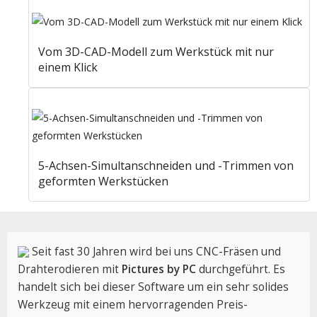
Vom 3D-CAD-Modell zum Werkstück mit nur
einem Klick
5-Achsen-Simultanschneiden und -Trimmen von
geformten Werkstücken
Seit fast 30 Jahren wird bei uns CNC-Fräsen und
Drahterodieren mit
Pictures by PC
durchgeführt. Es
handelt sich bei dieser Software um ein sehr solides
Werkzeug mit einem hervorragenden Preis-