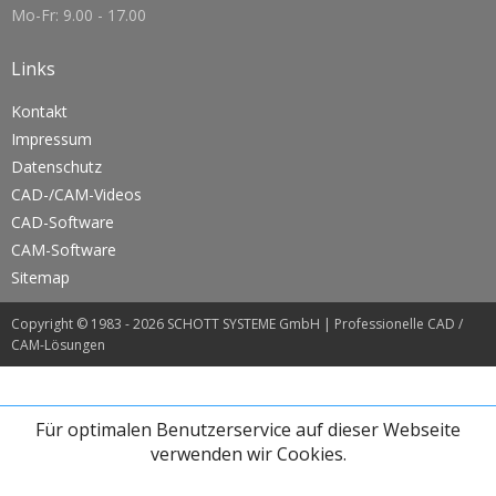
Mo-Fr: 9.00 - 17.00
Links
Kontakt
Impressum
Datenschutz
CAD-/CAM-Videos
CAD-Software
CAM-Software
Sitemap
Copyright © 1983 - 2026 SCHOTT SYSTEME GmbH |
Professionelle CAD /
CAM-Lösungen
Für optimalen Benutzerservice auf dieser Webseite
verwenden wir Cookies.
This site uses only minimal cookies. By continuing to browse the site