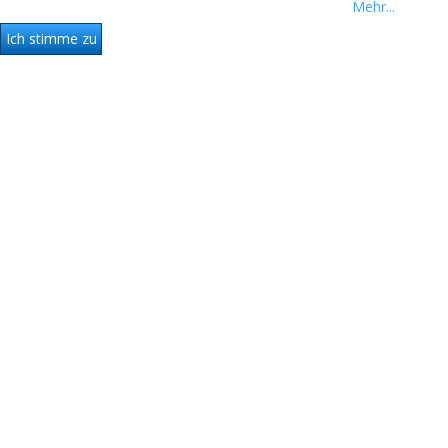
you are agreeing to our use of these cookies.
Mehr...
Ich stimme zu